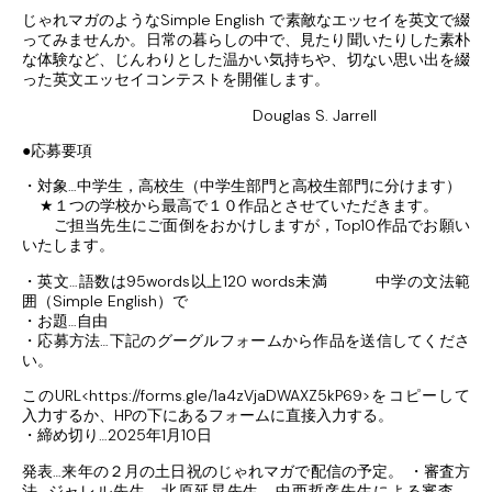
じゃれマガのようなSimple English で素敵なエッセイを英文で綴
ってみませんか。日常の暮らしの中で、見たり聞いたりした素朴
な体験など、じんわりとした温かい気持ちや、切ない思い出を綴
った英文エッセイコンテストを開催します。
Douglas S. Jarrell
●応募要項
・対象…中学生，高校生（中学生部門と高校生部門に分けます）
★１つの学校から最高で１０作品とさせていただきます。
ご担当先生にご面倒をおかけしますが，Top10作品でお願い
いたします。
・英文…語数は95words以上120 words未満 中学の文法範
囲（Simple English）で
・お題…自由
・応募方法…下記のグーグルフォームから作品を送信してくださ
い。
このURL<https://forms.gle/1a4zVjaDWAXZ5kP69>をコピーして
入力するか、HPの下にあるフォームに直接入力する。
・締め切り…2025年1月10日
発表…来年の２月の土日祝のじゃれマガで配信の予定。 ・審査方
法…ジャレル先生，北原延晃先生，中西哲彦先生による審査。