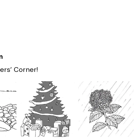
m
ers’ Corner!