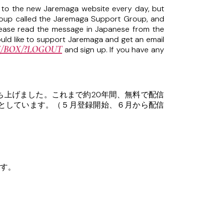
s to the new Jaremaga website every day, but
roup called the Jaremaga Support Group, and
Please read the message in Japanese from the
would like to support Jaremaga and get an email
N/BOX/?LOGOUT
and sign up. If you have any
上げました。これまで約20年間、無料で配信
用としています。（５月登録開始、６月から配信
す。