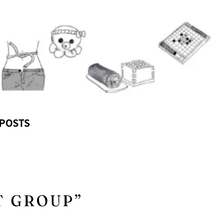
POSTS
T GROUP”